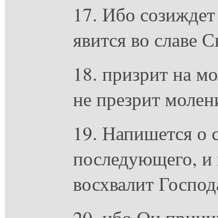
17. Ибо созиждет
явится во славе С
18. призрит на м
не презрит молен
19. Напишется о 
последующего, и
восхвалит Господ
20. ибо Он прини