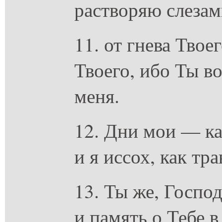
растворяю слезам
11. от гнева Твое
Твоего, ибо Ты во
меня.
12. Дни мои — ка
и я иссох, как тра
13. Ты же, Госпо
и память о Тебе в