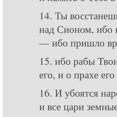
14. Ты восстанеш
над Сионом, ибо 
— ибо пришло вр
15. ибо рабы Тво
его, и о прахе ег
16. И убоятся на
и все цари земны