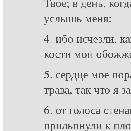
Твое; в день, когд
услышь меня;
4. ибо исчезли, к
кости мои обожже
5. сердце мое пор
трава, так что я 
6. от голоса стен
прильпнули к пло