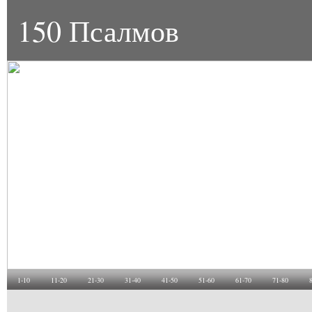
150 Псалмов
1-10
11-20
21-30
31-40
41-50
51-60
61-70
71-80