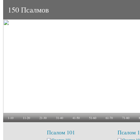
150 Псалмов
1-10
11-20
21-30
31-40
41-50
51-60
61-70
71-80
Псалом 101
Псалом 1