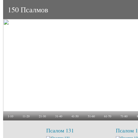
150 Псалмов
1-10
11-20
21-30
31-40
41-50
51-60
61-70
71-80
Псалом 131
Псалом 1