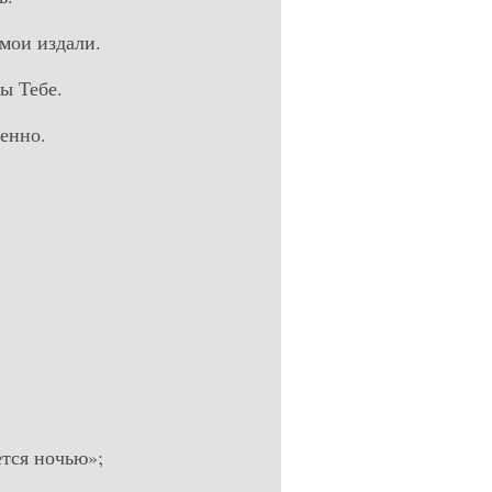
 мои издали.
ы Тебе.
шенно.
ется ночью»;