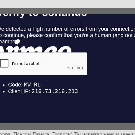
 хора. Псалом Давида. Господи! Ты испытал меня и знаеш