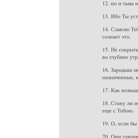
12. но и тьма н
13. Ибо Ты ус
14. Славлю Те
сознает это.
15. Не сокрыты
во глубине ут
16. Зародыш м
назначенные, к
17. Как возвы
18. Стану ли и
еще с Тобою.
19. О, если бы
20. Они говор