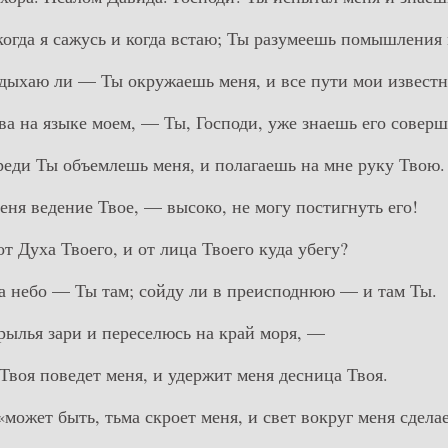
 когда я сажусь и когда встаю; Ты разумеешь помышления
отдыхаю ли — Ты окружаешь меня, и все пути мои известн
ова на языке моем, — Ты, Господи, уже знаешь его совер
ереди Ты объемлешь меня, и полагаешь на мне руку Твою.
еня ведение Твое, — высоко, не могу постигнуть его!
от Духа Твоего, и от лица Твоего куда убегу?
на небо — Ты там; сойду ли в преисподнюю — и там Ты.
крылья зари и переселюсь на край моря, —
 Твоя поведет меня, и удержит меня десница Твоя.
«может быть, тьма скроет меня, и свет вокруг меня сдела