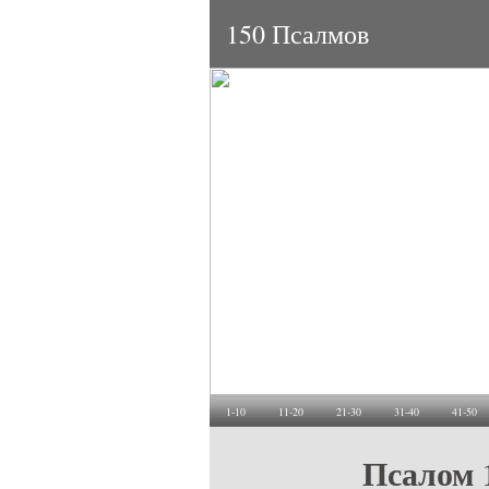
150 Псалмов
1-10
11-20
21-30
31-40
41-50
Псалом 