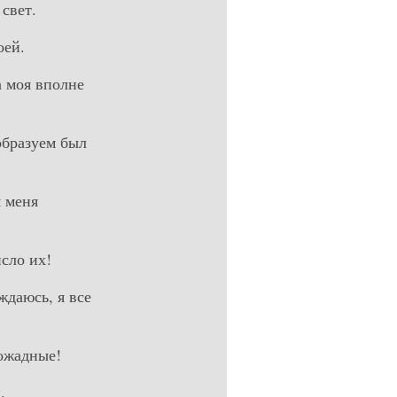
 свет.
оей.
а моя вполне
образуем был
я меня
сло их!
ждаюсь, я все
вожадные!
.