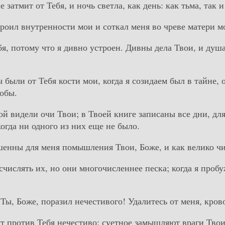
е затмит от Тебя, и ночь светла, как день: как тьма, так и
троил внутренности мои и соткал меня во чреве матери м
бя, потому что я дивно устроен. Дивны дела Твои, и душ
 были от Тебя кости мои, когда я созидаем был в тайне, 
робы.
ой видели очи Твои; в Твоей книге записаны все дни, дл
огда ни одного из них еще не было.
шенны для меня помышления Твои, Боже, и как велико чи
счислять их, но они многочисленнее песка; когда я пробу
 Ты, Боже, поразил нечестивого! Удалитесь от меня, кро
ят против Тебя нечестиво; суетное замышляют враги Твои