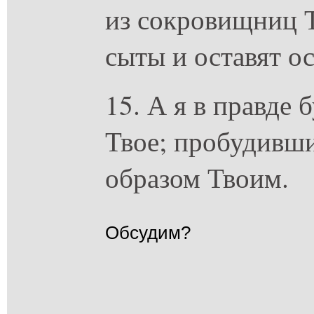
из сокровищниц Т
сыты и оставят о
15. А я в правде 
Твое; пробудивши
образом Твоим.
Обсудим?