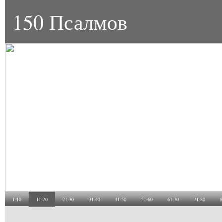
150 Псалмов
1-10
11-20
21-30
31-40
41-50
51-60
61-70
71-80