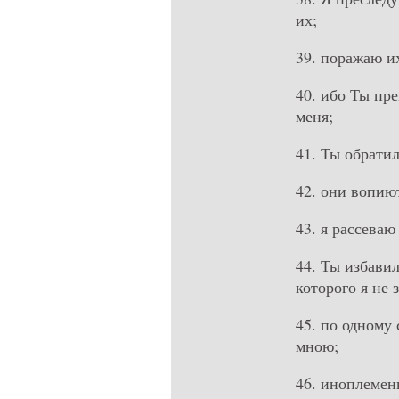
их;
39. поражаю их
40. ибо Ты пр
меня;
41. Ты обрати
42. они вопию
43. я рассеваю
44. Ты избави
которого я не 
45. по одному
мною;
46. иноплемен