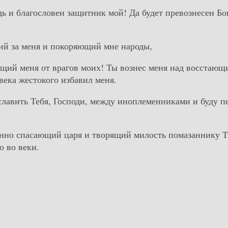
дь и благословен защитник мой! Да будет превознесен Бо
щий за меня и покоряющий мне народы,
ющий меня от врагов моих! Ты вознес меня над восстаю
века жестокого избавил меня.
 славить Тебя, Господи, между иноплеменниками и буду п
енно спасающий царя и творящий милость помазаннику 
о во веки.