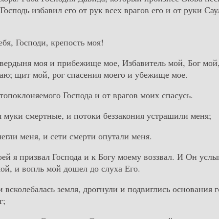
 Господь избавил его от рук всех врагов его и от руки Сау
бя, Господи, крепость моя!
твердыня моя и прибежище мое, Избавитель мой, Бог мой
ваю; щит мой, рог спасения моего и убежище мое.
топоклоняемого Господа и от врагов моих спасусь.
я муки смертные, и потоки беззакония устрашили меня;
легли меня, и сети смерти опутали меня.
оей я призвал Господа и к Богу моему воззвал. И Он услы
ой, и вопль мой дошел до слуха Его.
и всколебалась земля, дрогнули и подвиглись основания г
г;