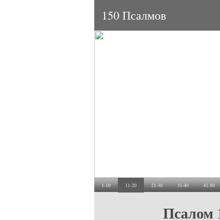
150 Псалмов
1-10
11-20
21-30
31-40
41-50
Псалом 