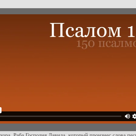
хора. Раба Господня Давида, который произнес слова пес