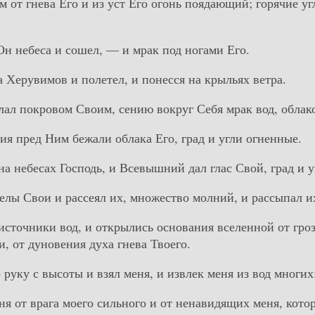
м от гнева Его и из уст Его огонь поядающий; горячие у
Он небеса и сошел, — и мрак под ногами Его.
а Херувимов и полетел, и понесся на крыльях ветра.
елал покровом Своим, сению вокруг Себя мрак вод, обла
ия пред Ним бежали облака Его, град и угли огненные.
на небесах Господь, и Всевышний дал глас Свой, град и 
релы Свои и рассеял их, множество молний, и рассыпал и
источники вод, и открылись основания вселенной от гроз
и, от дуновения духа гнева Твоего.
 руку с высоты и взял меня, и извлек меня из вод многих
еня от врага моего сильного и от ненавидящих меня, кот