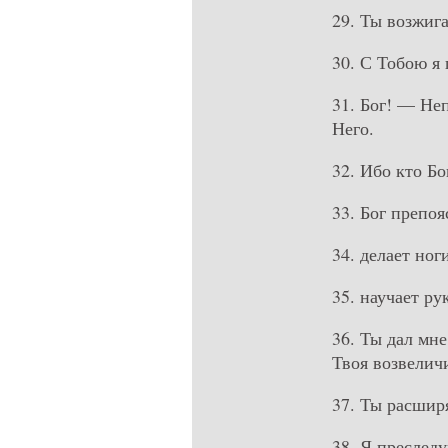
29. Ты возжиг
30. С Тобою я
31. Бог! — Не
Него.
32. Ибо кто Бо
33. Бог препо
34. делает ног
35. научает р
36. Ты дал мн
Твоя возвелич
37. Ты расшир
38. Я преслед