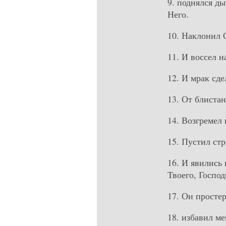
9. поднялся ды
Него.
10. Наклонил 
11. И воссел н
12. И мрак сд
13. От блистан
14. Возгремел 
15. Пустил ст
16. И явились 
Твоего, Господ
17. Он простер
18. избавил м