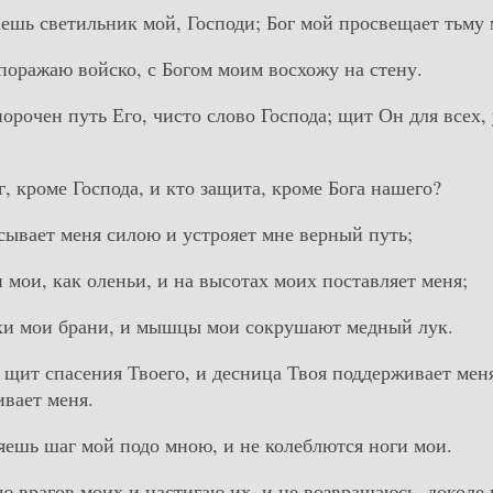
аешь светильник мой, Господи; Бог мой просвещает тьму
 поражаю войско, с Богом моим восхожу на стену.
порочен путь Его, чисто слово Господа; щит Он для всех
г, кроме Господа, и кто защита, кроме Бога нашего?
ясывает меня силою и устрояет мне верный путь;
и мои, как оленьи, и на высотах моих поставляет меня;
уки мои брани, и мышцы мои сокрушают медный лук.
е щит спасения Твоего, и десница Твоя поддерживает мен
ивает меня.
яешь шаг мой подо мною, и не колеблются ноги мои.
ую врагов моих и настигаю их, и не возвращаюсь, доколе