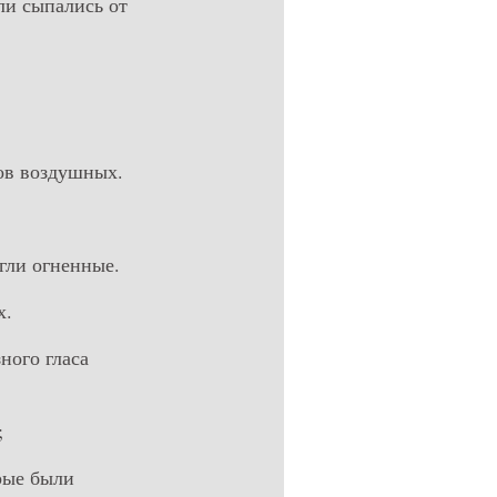
гли сыпались от
ков воздушных.
угли огненные.
х.
ного гласа
;
орые были