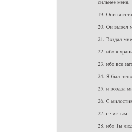
сильнее меня.
19. Они восста
20. Он вывел 
21. Воздал мне
22. ибо я хра
23. ибо все за
24. Я был неп
25. и воздал м
26. С милости
27. с чистым —
28. ибо Ты лю