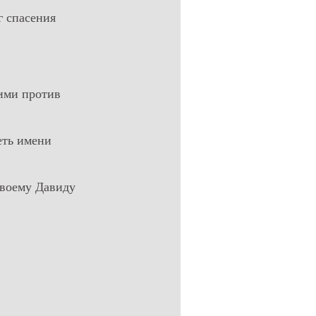
г спасения
щими против
еть имени
Твоему Давиду