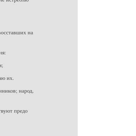
восставших на
ня:
м;
аю их.
нников; народ,
твуют предо