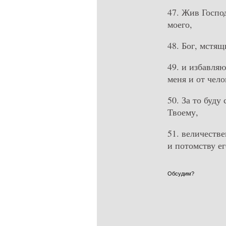
47. Жив Госпо
моего,
48. Бог, мстя
49. и избавля
меня и от чело
50. За то буду
Твоему,
51. величеств
и потомству ег
Обсудим?