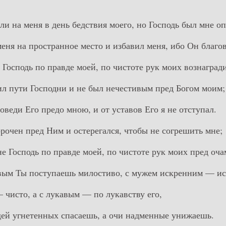
ли на меня в день бедствия моего, но Господь был мне о
меня на пространное место и избавил меня, ибо Он благов
 Господь по правде моей, по чистоте рук моих вознаград
нил пути Господни и не был нечестивым пред Богом моим;
поведи Его предо мною, и от уставов Его я не отступал.
орочен пред Ним и остерегался, чтобы не согрешить мне;
не Господь по правде моей, по чистоте рук моих пред оча
вым Ты поступаешь милостиво, с мужем искренним — ис
 чисто, а с лукавым — по лукавству его,
дей угнетенных спасаешь, а очи надменные унижаешь.