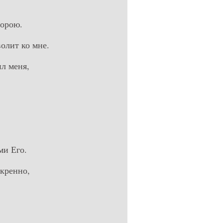
порою.
олит ко мне.
ил меня,
ми Его.
кренно,