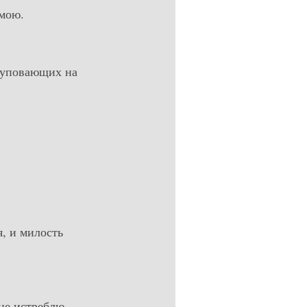
 мою.
, уповающих на
я, и милость
 не истреблю