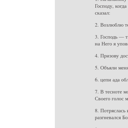
Господу, когда
сказал:
2. Возлюблю те
3. Господь — 
на Него я упо
4. Призову дос
5. Объяли мен
6. цепи ада об
7. В тесноте м
Своего голос м
8. Потряслась 
разгневался Бо