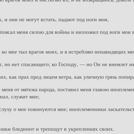
, и они не могут встать, падают под ноги мои,
епоясал меня силою для войны и низложил под ноги мои 
л ко мне тыл врагов моих, и я истребляю ненавидящих ме
т, но нет спасающего; ко Господу, — но Он не внемлет и
 их, как прах пред лицем ветра, как уличную грязь попир
л меня от мятежа народа, поставил меня главою иноплеме
знал, служит мне;
 слуху о мне повинуются мне; иноплеменники ласкательс
ники бледнеют и трепещут в укреплениях своих.