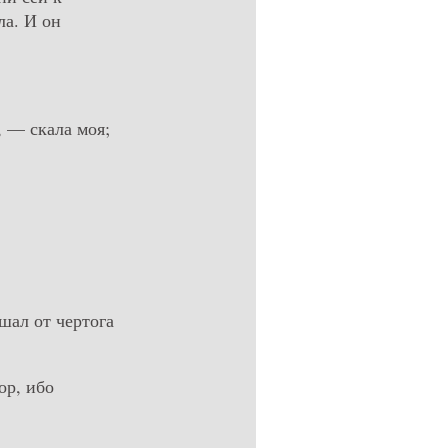
ла. И он
, — скала моя;
шал от чертога
ор, ибо