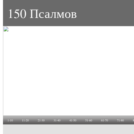
150 Псалмов
1-10
11-20
21-30
31-40
41-50
51-60
61-70
71-80