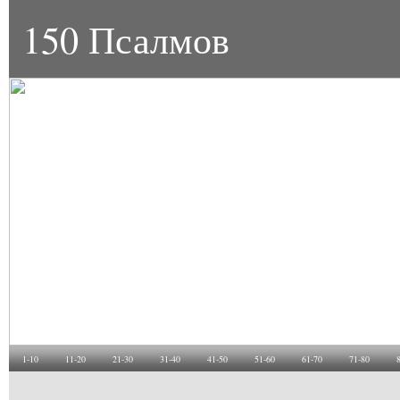
150 Псалмов
1-10
11-20
21-30
31-40
41-50
51-60
61-70
71-80