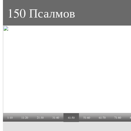
150 Псалмов
1-10
11-20
21-30
31-40
41-50
51-60
61-70
71-80