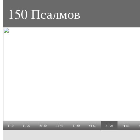
150 Псалмов
1-10
11-20
21-30
31-40
41-50
51-60
61-70
71-80