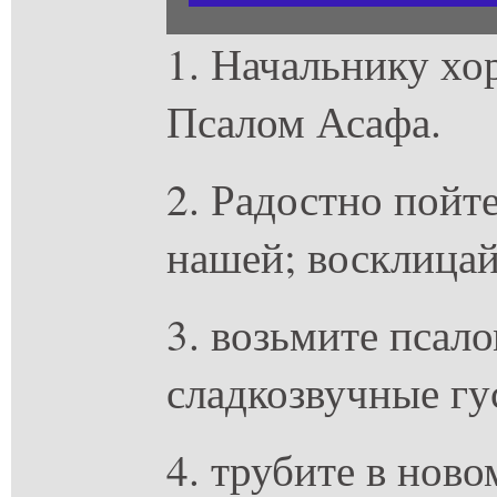
1. Начальнику хо
Псалом Асафа.
2. Радостно пойт
нашей; восклицай
3. возьмите псало
сладкозвучные гу
4. трубите в ново