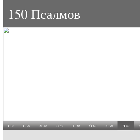
150 Псалмов
1-10
11-20
21-30
31-40
41-50
51-60
61-70
71-80