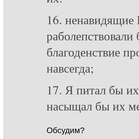
16. ненавидящие 
раболепствовали 
благоденствие пр
навсегда;
17. Я питал бы и
насыщал бы их ме
Обсудим?